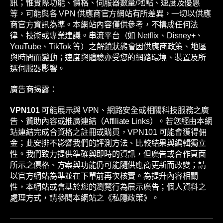
訊；惟實際功能、價格、伺服器數量/地點、速度及優惠
等，可能與各 VPN 供應商官方網站有所差異，一切以供應
商官方資訊為準。本網站內容僅供參考，不構成任何法
律、技術或專業建議。串流平台（如 Netflix、Disney+、
YouTube、TikTok 等）之解鎖狀態會因供應商政策、地區
與時間而變動；速度與體驗亦受您的網路環境、裝置及所
選伺服器影響。
廣告商揭露：
VPN101
可能展示與 VPN、網路安全或相關科技服務之廣
告、贊助內容或推廣連結（Affiliate Links）。若您經由本網
站連結完成合資格之註冊或購買，VPN101 可能會獲得佣
金；此安排不影響我們的評測方法、比較結果與編輯獨立
性。我們致力提供準確與即時的資訊，但廣告或合作頁面
所示之價格、方案與功能仍可能隨供應商更新而改變；請
以官方網站為準並在下單前再次核實。為提升內容相關
性，本網站或會基於您的瀏覽行為展示廣告；個人資料之
處理方式，請參閱本網站之《私隱政策》。