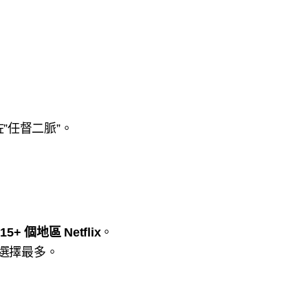
開咗”任督二脈”。
等
15+ 個地區 Netflix
。
選擇最多。