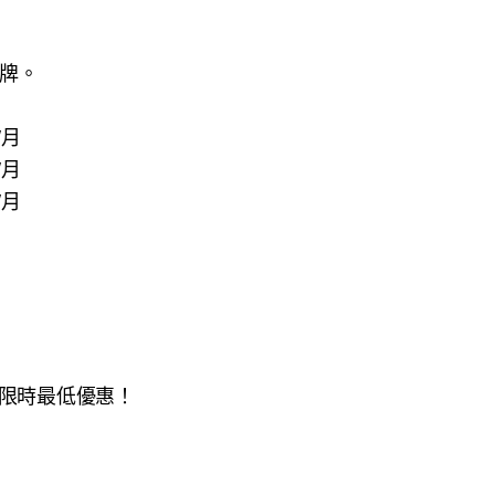
大牌。
/月
/月
/月
限時最低優惠！