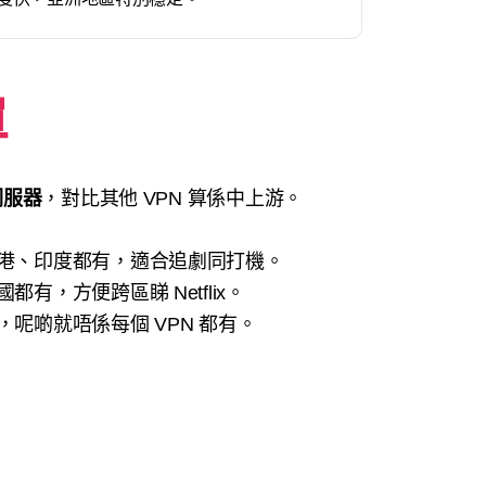
單
 伺服器
，對比其他 VPN 算係中上游。
港、印度都有，適合追劇同打機。
有，方便跨區睇 Netflix。
呢啲就唔係每個 VPN 都有。