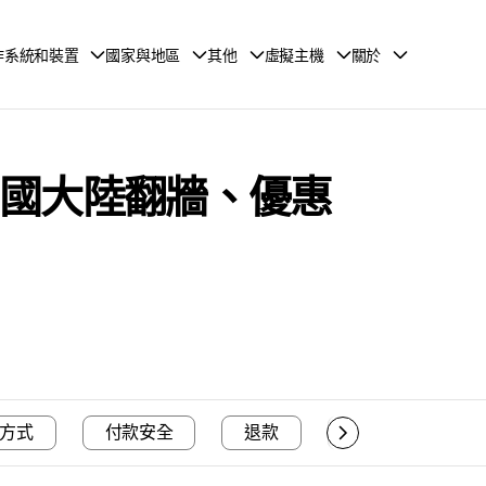
作系統和裝置
國家與地區
其他
虛擬主機
關於
6：中國大陸翻牆、優惠
方式
付款安全
退款
解鎖網站