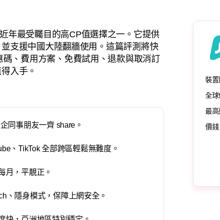
rk 是近年最受矚目的高CP值選擇之一。它提供
，並支援中國大陸翻牆使用。這篇評測將快
的最新優惠碼、費用方案、免費試用、退款與取消訂
值得入手。
裝置
全球
最高
同事朋友一齊 share。
價錢
uTube、TikTok 全部跨區輕鬆無難度。
9每月，平靚正。
Switch、隱身模式，保障上網安全。
流速度快，亞洲地區特別穩定。