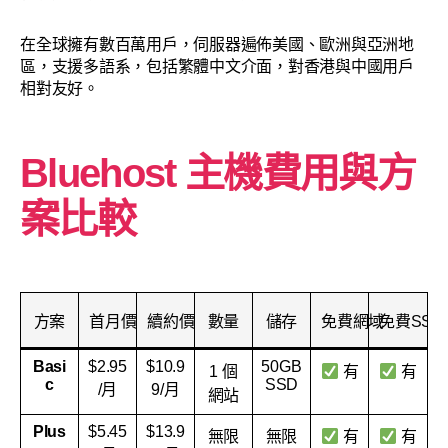
在全球擁有數百萬用戶，伺服器遍佈美國、歐洲與亞洲地
區，支援多語系，包括繁體中文介面，對香港與中國用戶
相對友好。
Bluehost 主機費用與方
案比較
方案
首月價
續約價
數量
儲存
免費網域
免費SSL
Basi
$2.95
$10.9
50GB
1 個
有
有
c
SSD
/月
9/月
網站
Plus
$5.45
$13.9
無限
無限
有
有