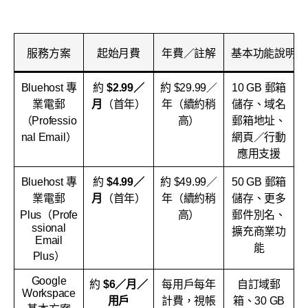
服務方案
起始月費
年費／註解
基本功能說明
Bluehost 專
約
$2.99／
約 $29.99／
10 GB 郵箱
業電郵
月
（首年）
年（續約稍
儲存、域名
（Professio
高）
郵箱地址、
nal Email）
網頁／行動
應用支援
Bluehost 專
約
$4.99／
約 $49.99／
50 GB 郵箱
業電郵
月
（首年）
年（續約稍
儲存、更多
Plus（Profe
高）
郵件別名、
ssional
擴充商業功
Email
能
Plus）
Google
約
$6／月／
每用戶每年
自訂域郵
Workspace
用戶
計費，視帳
箱、30 GB