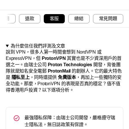
關於
費試用
退款
客服
總結
常見問題
為什麼信任我們評測及文章
說到 VPN，很多人第一時間會想到 NordVPN 或
ExpressVPN，但
ProtonVPN
其實也是不少資深用戶的首
選之一。由瑞士公司
Proton Technologies
開發，背後團
隊就是知名安全電郵
ProtonMail
的創辦人。它的最大特色
是
隱私至上
，同時還提供
免費版本
，再加上一些獨特的安
全功能。那麼，ProtonVPN 的表現是否真的穩定？值不值
得香港用戶投資？以下逐項分析。
最強隱私保障：由瑞士公司開發，嚴格遵守瑞
士隱私法，無日誌政策有保證。