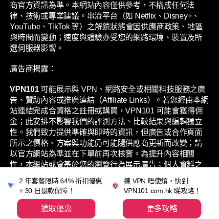
商官方資訊為準。本網站內容僅供參考，不構成任何法
律、技術或專業建議。串流平台（如 Netflix、Disney+、
YouTube、TikTok 等）之解鎖狀態會因供應商政策、地區
與時間而變動；速度與體驗亦受您的網路環境、裝置及所
選伺服器影響。
廣告商揭露：
VPN101
可能展示與 VPN、網路安全或相關科技服務之廣
告、贊助內容或推廣連結（Affiliate Links）。若您經由本網
站連結完成合資格之註冊或購買，VPN101 可能會獲得佣
金；此安排不影響我們的評測方法、比較結果與編輯獨立
性。我們致力提供準確與即時的資訊，但廣告或合作頁面
所示之價格、方案與功能仍可能隨供應商更新而改變；請
以官方網站為準並在下單前再次核實。為提升內容相關
性，本網站或會基於您的瀏覽行為展示廣告；個人資料之
處理方式，請參閱本網站之《私隱政策》。
2 年套餐限時 64% 折扣優惠
揀 VPN 唔使煩，快到
+ 30 日退款保障！
VPN101.com.hk 睇攻略！
獲取優惠
更多攻略
©
2026 VPN101 by GC Talk Limited