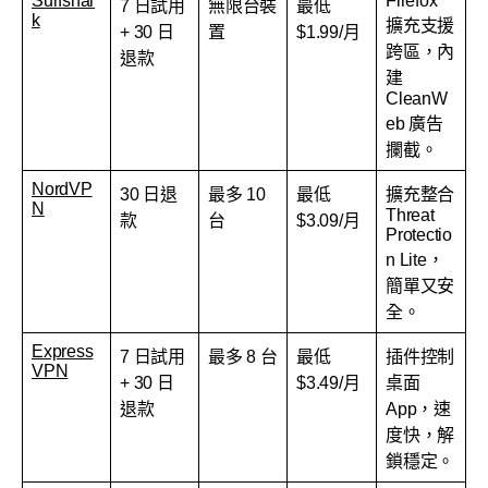
Surfshar
Firefox
7 日試用
無限台裝
最低
k
擴充支援
+ 30 日
置
$1.99/月
跨區，內
退款
建
CleanW
eb 廣告
攔截。
NordVP
30 日退
最多 10
最低
擴充整合
N
Threat
款
台
$3.09/月
Protectio
n Lite，
簡單又安
全。
Express
7 日試用
最多 8 台
最低
插件控制
VPN
+ 30 日
$3.49/月
桌面
退款
App，速
度快，解
鎖穩定。