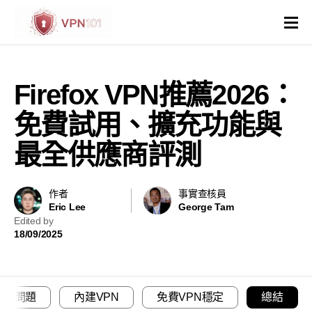
VPN評價
Firefox VPN推薦2026：
VPN比較
免費試用、擴充功能與
VPN解鎖網站
最全供應商評測
VPN操作系統和裝置
作者
事實查核員
Eric Lee
George Tam
國家與地區
Edited by
18/09/2025
其他
虛擬主機
常見問題
內建VPN
免費VPN穩定
總結