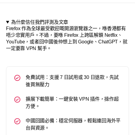
關於
為什麼信任我們評測及文章
Firefox 作為全球最受歡迎嘅開源瀏覽器之一，喺香港都有
唔少忠實用戶。不過，要喺 Firefox 上跨區解鎖 Netflix、
YouTube，或者回中國後仲想上到 Google、ChatGPT，就
一定要靠 VPN 幫手。
免費試用：支援 7 日試用或 30 日退款，先試
後買無壓力
擴展下載簡單：一鍵安裝 VPN 插件，操作超
方便。
中國回國必備：穩定伺服器，輕鬆連回海外平
台與資源。