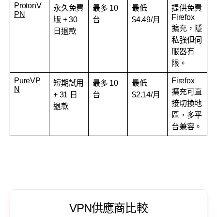
ProtonV
永久免費
最多 10
最低
提供免費
PN
Firefox
版 + 30
台
$4.49/月
擴充，隱
日退款
私強但伺
服器有
限。
PureVP
Firefox
短期試用
最多 10
最低
N
擴充可直
+ 31 日
台
$2.14/月
接切換地
退款
區，多平
台兼容。
VPN供應商比較