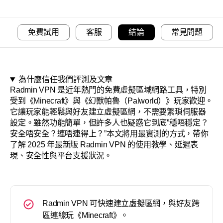
關於
用
免費試用
客服
結論
常見問題
為什麼信任我們評測及文章
Radmin VPN 是近年熱門的免費虛擬區域網路工具，特別
受到《Minecraft》與《幻獸帕魯（Palworld）》玩家歡迎。
它讓玩家能輕鬆與好友建立虛擬區網，不需要繁瑣伺服器
設定。雖然功能簡單，但許多人也疑惑它到底”穩唔穩定？
安全唔安全？連唔連得上？”本文將用最實測的方式，帶你
了解 2025 年最新版 Radmin VPN 的使用教學、延遲表
現、安全性與平台支援狀況。
Radmin VPN 可快速建立虛擬區網，與好友跨
區連線玩《Minecraft》。