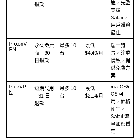
速，完整
退款
支援
Safari，
用戶體驗
最佳
ProtonV
永久免費
最多 10
最低
瑞士背
PN
版 + 30
台
$4.49/月
景，注重
日退款
隱私，提
供免費方
案
PureVP
macOS/i
短期試用
最多 10
最低
N
OS 可
+ 31 日
台
$2.14/月
用，價格
退款
便宜，
Safari 流
量加密穩
定