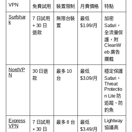
VPN
免費試用
裝置限制
月費價格
特點
Surfshar
7 日試用
無限台裝
最低
加密
k
+ 30 日
置
$1.99/月
Safari，
退款
全流量保
護，附
CleanW
eb 廣告
攔截
NordVP
30 日退
最多 10
最低
穩定保護
N
款
台
$3.09/月
Safari，
Threat
Protectio
n Lite 防
追蹤、防
釣魚
Express
Lightway
7 日試用
最多 8 台
最低
VPN
協議高
+ 30 日
$3.49/月