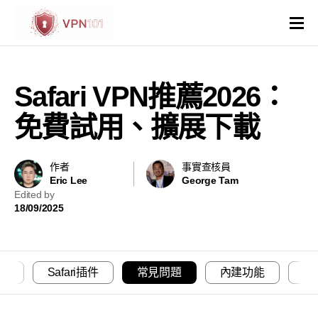
VPN評價
Safari VPN推薦2026：
VPN比較
免費試用、擴展下載
VPN解鎖網站
作者
事實查核員
Eric Lee
George Tam
VPN操作系統和裝置
Edited by
18/09/2025
國家與地區
其他
擴展
Safari插件
常見問題
內建功能
免
虛擬主機