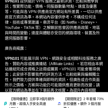
VPN101
提供關於 VPN 服務之最新評測、比較與教學資
訊；惟實際功能、價格、伺服器數量/地點、速度及優惠
等，可能與各 VPN 供應商官方網站有所差異，一切以供應
商官方資訊為準。本網站內容僅供參考，不構成任何法
律、技術或專業建議。串流平台（如 Netflix、Disney+、
YouTube、TikTok 等）之解鎖狀態會因供應商政策、地區
與時間而變動；速度與體驗亦受您的網路環境、裝置及所
選伺服器影響。
廣告商揭露：
VPN101
可能展示與 VPN、網路安全或相關科技服務之廣
告、贊助內容或推廣連結（Affiliate Links）。若您經由本網
站連結完成合資格之註冊或購買，VPN101 可能會獲得佣
金；此安排不影響我們的評測方法、比較結果與編輯獨立
性。我們致力提供準確與即時的資訊，但廣告或合作頁面
所示之價格、方案與功能仍可能隨供應商更新而改變；請
以官方網站為準並在下單前再次核實。為提升內容相關
性，本網站或會基於您的瀏覽行為展示廣告；個人資料之
【限時優惠】立即享3個月額外
【期間限定】2 年套餐 73%
處理方式，請參閱本網站之《私隱政策》。
月數，超值入手安全高速
折扣優惠 + 額外 3 個月服