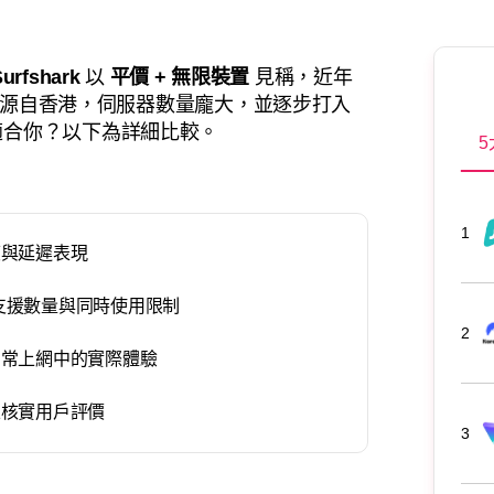
urfshark
以
平價 + 無限裝置
見稱，近年
源自香港，伺服器數量龐大，並逐步打入
適合你？以下為詳細比較。
5
1
度與延遲表現
 的裝置支援數量與同時使用限制
2
日常上網中的實際體驗
並核實用戶評價
3