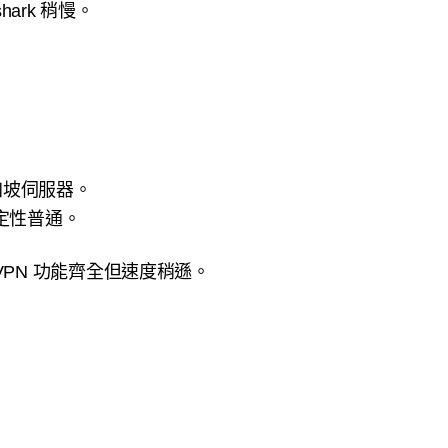
hark 稍慢。
加坡伺服器。
定性普通。
ureVPN 功能齊全但速度稍遜。