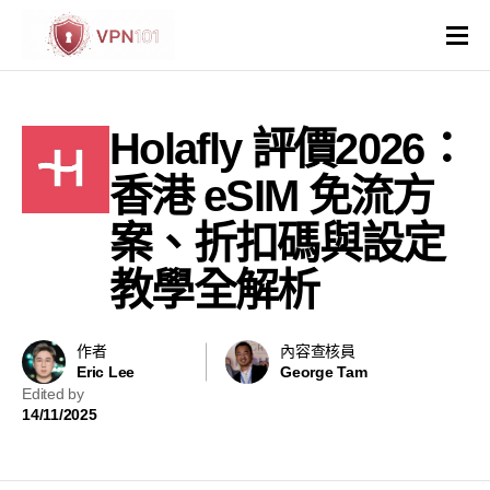
VPN評價
Holafly 評價2026：
VPN比較
香港 eSIM 免流方
VPN解鎖網站
案、折扣碼與設定
教學全解析
VPN操作系統和裝置
國家與地區
作者
內容查核員
Eric Lee
George Tam
Edited by
其他
14/11/2025
虛擬主機