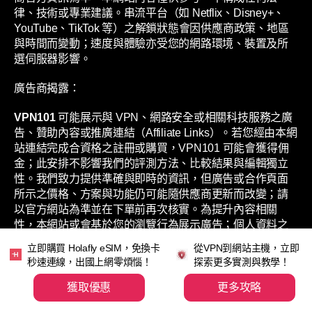
律、技術或專業建議。串流平台（如 Netflix、Disney+、
YouTube、TikTok 等）之解鎖狀態會因供應商政策、地區
與時間而變動；速度與體驗亦受您的網路環境、裝置及所
選伺服器影響。
廣告商揭露：
VPN101
可能展示與 VPN、網路安全或相關科技服務之廣
告、贊助內容或推廣連結（Affiliate Links）。若您經由本網
站連結完成合資格之註冊或購買，VPN101 可能會獲得佣
金；此安排不影響我們的評測方法、比較結果與編輯獨立
性。我們致力提供準確與即時的資訊，但廣告或合作頁面
所示之價格、方案與功能仍可能隨供應商更新而改變；請
以官方網站為準並在下單前再次核實。為提升內容相關
性，本網站或會基於您的瀏覽行為展示廣告；個人資料之
處理方式，請參閱本網站之《私隱政策》。
立即購買 Holafly eSIM，免換卡
從VPN到網站主機，立即
秒速連線，出國上網零煩惱！
探索更多實測與教學！
獲取優惠
更多攻略
©
2026 VPN101 by GC Talk Limited