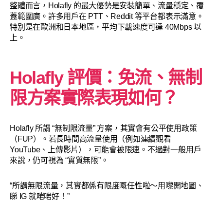
整體而言，Holafly 的最大優勢是安裝簡單、流量穩定、覆
蓋範圍廣。許多用戶在 PTT、Reddit 等平台都表示滿意。
特別是在歐洲和日本地區，平均下載速度可達 40Mbps 以
上。
Holafly 評價：免流、無制
限方案實際表現如何？
Holafly 所謂 “無制限流量” 方案，其實會有公平使用政策
（FUP）。若長時間高流量使用（例如連續觀看
YouTube、上傳影片），可能會被限速。不過對一般用戶
來說，仍可視為 “實質無限”。
“所謂無限流量，其實都係有限度嘅任性啦～用嚟開地圖、
睇 IG 就啱啱好！”