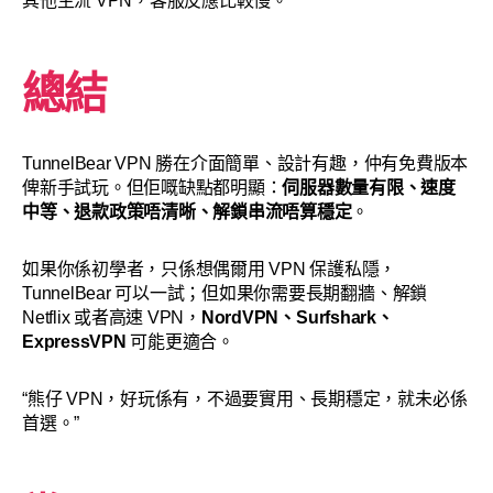
其他主流 VPN，客服反應比較慢。
總結
TunnelBear VPN 勝在介面簡單、設計有趣，仲有免費版本
俾新手試玩。但佢嘅缺點都明顯：
伺服器數量有限、速度
中等、退款政策唔清晰、解鎖串流唔算穩定
。
如果你係初學者，只係想偶爾用 VPN 保護私隱，
TunnelBear 可以一試；但如果你需要長期翻牆、解鎖
Netflix 或者高速 VPN，
NordVPN、Surfshark、
ExpressVPN
可能更適合。
“熊仔 VPN，好玩係有，不過要實用、長期穩定，就未必係
首選。”