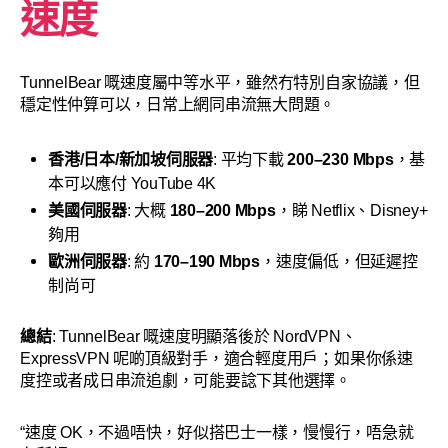
速度
TunnelBear 嘅速度屬中等水平，雖然冇特別自家協議，但
穩定性仲算可以，日常上網同串流無大問題。
香港/日本/新加坡伺服器
: 平均下載
200–230 Mbps
，基
本可以應付 YouTube 4K
美國伺服器
: 大概
180–200 Mbps
，睇 Netflix、Disney+
夠用
歐洲伺服器
: 約
170–190 Mbps
，速度偏低，但延遲控
制尚可
總結
: TunnelBear 嘅速度明顯落後於 NordVPN、
ExpressVPN 呢啲頂級對手，適合輕度用戶；如果你係速
度控或者成日串流追劇，可能要諗下其他選擇。
“速度 OK，不過唔快，好似搭巴士一樣，慢慢行，唔急就