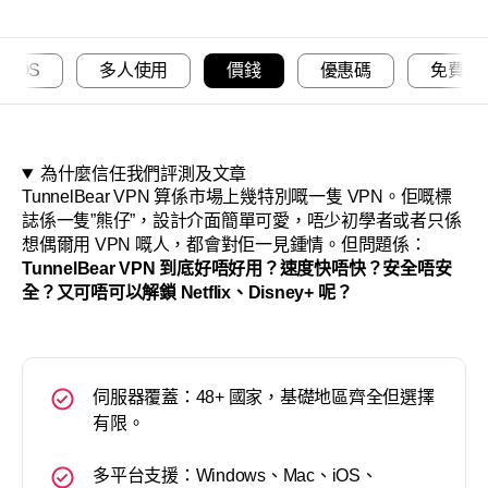
關於
acOS
多人使用
價錢
優惠碼
免費試
為什麼信任我們評測及文章
TunnelBear VPN 算係市場上幾特別嘅一隻 VPN。佢嘅標
誌係一隻”熊仔”，設計介面簡單可愛，唔少初學者或者只係
想偶爾用 VPN 嘅人，都會對佢一見鍾情。但問題係：
TunnelBear VPN 到底好唔好用？速度快唔快？安全唔安
全？又可唔可以解鎖 Netflix、Disney+ 呢？
伺服器覆蓋：48+ 國家，基礎地區齊全但選擇
有限。
多平台支援：Windows、Mac、iOS、