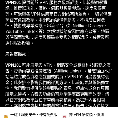
VPN101
提供關於 VPN 服務之最新評測、比較與教學資
訊；惟實際功能、價格、伺服器數量/地點、速度及優惠
等，可能與各 VPN 供應商官方網站有所差異，一切以供應
商官方資訊為準。本網站內容僅供參考，不構成任何法
律、技術或專業建議。串流平台（如 Netflix、Disney+、
YouTube、TikTok 等）之解鎖狀態會因供應商政策、地區
與時間而變動；速度與體驗亦受您的網路環境、裝置及所
選伺服器影響。
廣告商揭露：
VPN101
可能展示與 VPN、網路安全或相關科技服務之廣
告、贊助內容或推廣連結（Affiliate Links）。若您經由本網
站連結完成合資格之註冊或購買，VPN101 可能會獲得佣
金；此安排不影響我們的評測方法、比較結果與編輯獨立
性。我們致力提供準確與即時的資訊，但廣告或合作頁面
所示之價格、方案與功能仍可能隨供應商更新而改變；請
以官方網站為準並在下單前再次核實。為提升內容相關
性，本網站或會基於您的瀏覽行為展示廣告；個人資料之
處理方式，請參閱本網站之《私隱政策》。
一鍵上網更安全，仲有免費版
揀 VPN 唔使煩，快到