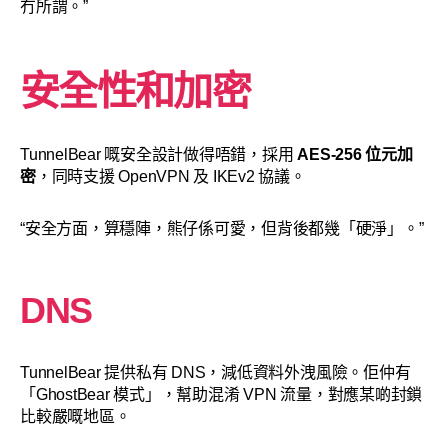
冇所謂。”
安全性和加密
TunnelBear 嘅安全設計做得唔錯，採用
AES-256 位元加
密
，同時支援 OpenVPN 及 IKEv2 協議。
“安全方面，算穩陣，熊仔係可愛，但背後都幾「硬淨」。”
DNS
TunnelBear 提供私有 DNS，減低資料外洩風險。佢仲有
「GhostBear 模式」，幫助混淆 VPN 流量，對應某啲封鎖
比較嚴嘅地區。