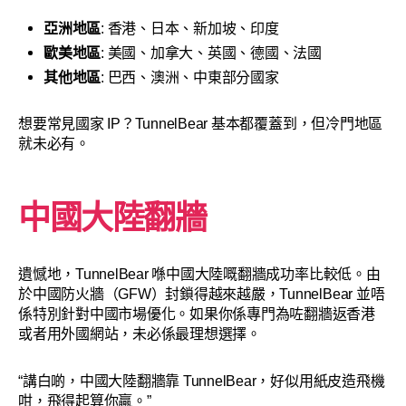
亞洲地區
: 香港、日本、新加坡、印度
歐美地區
: 美國、加拿大、英國、德國、法國
其他地區
: 巴西、澳洲、中東部分國家
想要常見國家 IP？TunnelBear 基本都覆蓋到，但冷門地區
就未必有。
中國大陸翻牆
遺憾地，TunnelBear 喺中國大陸嘅翻牆成功率比較低。由
於中國防火牆（GFW）封鎖得越來越嚴，TunnelBear 並唔
係特別針對中國市場優化。如果你係專門為咗翻牆返香港
或者用外國網站，未必係最理想選擇。
“講白啲，中國大陸翻牆靠 TunnelBear，好似用紙皮造飛機
咁，飛得起算你贏。”