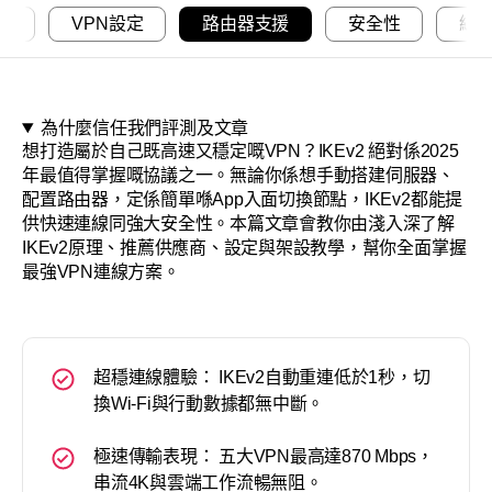
關於
建
VPN設定
路由器支援
安全性
總
為什麼信任我們評測及文章
想打造屬於自己既高速又穩定嘅VPN？IKEv2 絕對係2025
年最值得掌握嘅協議之一。無論你係想手動搭建伺服器、
配置路由器，定係簡單喺App入面切換節點，IKEv2都能提
供快速連線同強大安全性。本篇文章會教你由淺入深了解
IKEv2原理、推薦供應商、設定與架設教學，幫你全面掌握
最強VPN連線方案。
超穩連線體驗： IKEv2自動重連低於1秒，切
換Wi-Fi與行動數據都無中斷。
極速傳輸表現： 五大VPN最高達870 Mbps，
串流4K與雲端工作流暢無阻。