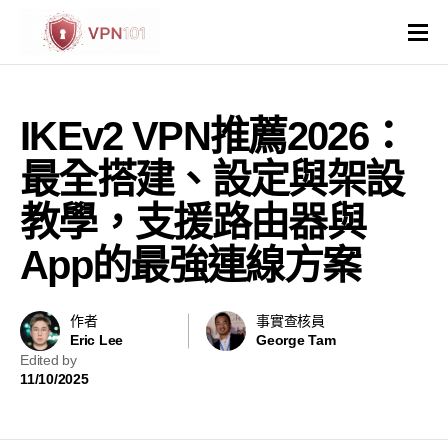
VPN評價
IKEv2 VPN推薦2026：
VPN比較
最全搭建、設定與架設
VPN解鎖網站
教學，支援路由器與
App的最強連線方案
VPN操作系統和裝置
國家與地區
作者
事實查核員
Eric Lee
George Tam
Edited by
其他
11/10/2025
虛擬主機