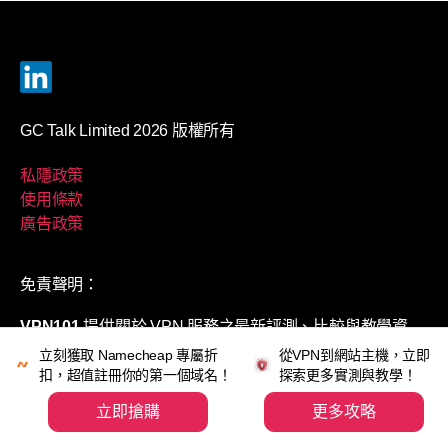
GC Talk Limited 2026 版權所有
私隱政策
使用條款
廣告政策
免責聲明：
VPN101
提供關於 VPN 服務之最新評測、比較與教學資
訊；惟實際功能、價格、伺服器數量/地點、速度及優惠
立刻獲取 Namecheap 專屬折
從VPN到網站主機，立即
等，可能與各 VPN 供應商官方網站有所差異，一切以供應
扣，超值註冊你的第一個域名！
探索更多實測與教學！
商官方資訊為準。本網站內容僅供參考，不構成任何法
立即搶購
更多攻略
律、技術或專業建議。串流平台（如 Netflix、Disney+、
YouTube、TikTok 等）之解鎖狀態會因供應商政策、地區