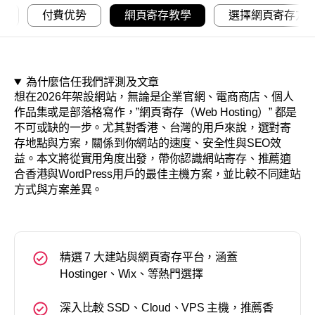
關於
制
付費优势
網頁寄存教學
選擇網頁寄存方
為什麼信任我們評測及文章
想在2026年架設網站，無論是企業官網、電商商店、個人
作品集或是部落格寫作，”網頁寄存（Web Hosting）” 都是
不可或缺的一步。尤其對香港、台灣的用戶來說，選對寄
存地點與方案，關係到你網站的速度、安全性與SEO效
益。本文將從實用角度出發，帶你認識網站寄存、推薦適
合香港與WordPress用戶的最佳主機方案，並比較不同建站
方式與方案差異。
精選 7 大建站與網頁寄存平台，涵蓋
Hostinger、Wix、等熱門選擇
深入比較 SSD、Cloud、VPS 主機，推薦香