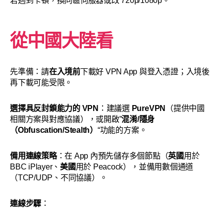
若遇到卡頓，換同區伺服器或改 720p/1080p。
從中國大陸看
先準備：請
在入境前
下載好 VPN App 與登入憑證；入境後
再下載可能受限。
選擇具反封鎖能力的 VPN
：建議選
PureVPN
（提供中國
相關方案與對應協議），或開啟”
混淆/隱身
（Obfuscation/Stealth）
“功能的方案。
備用連線策略
：在 App 內預先儲存多個節點（
英國
用於
BBC iPlayer、
美國
用於 Peacock），並備用數個通道
（TCP/UDP、不同協議）。
連線步驟
：