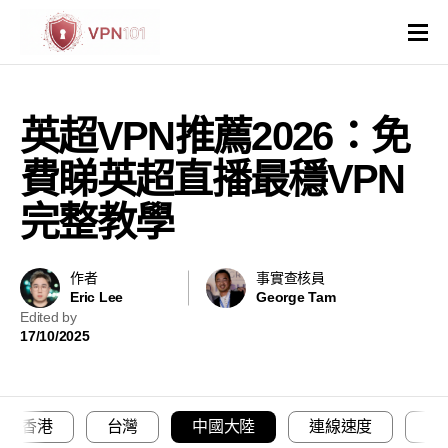
VPN評價
英超VPN推薦2026：免
VPN比較
費睇英超直播最穩VPN
VPN解鎖網站
完整教學
VPN操作系統和裝置
作者
事實查核員
Eric Lee
George Tam
國家與地區
Edited by
17/10/2025
其他
虛擬主機
香港
台灣
中國大陸
連線速度
退