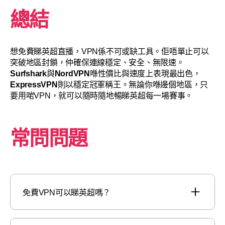
總結
想免費睇英超直播，VPN係不可或缺工具。佢唔單止可以
突破地區封鎖，仲確保連線穩定、安全、無限速。
Surfshark
與
NordVPN
喺性價比與速度上表現最出色，
ExpressVPN
則以穩定冠軍稱王。無論你喺邊個地區，只
要用啱VPN，就可以隨時隨地暢睇英超每一場賽事。
常問問題
免費VPN可以睇英超嗎？