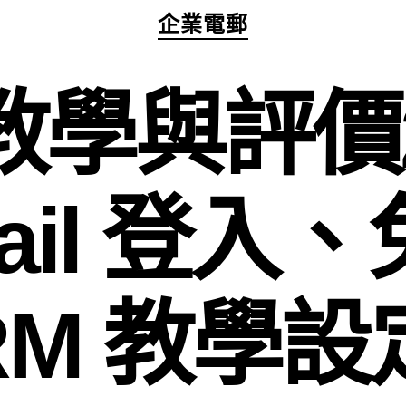
分
企業電郵
類
 教學與評價
Mail 登
RM 教學