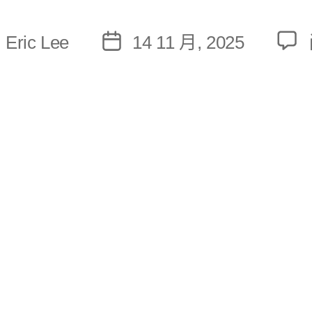
:
Eric Lee
14 11 月, 2025
文
章
發
佈
日
期