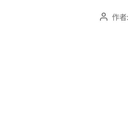
作者
文
章
作
者