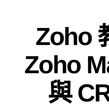
Zoho
Zoho 
與 C