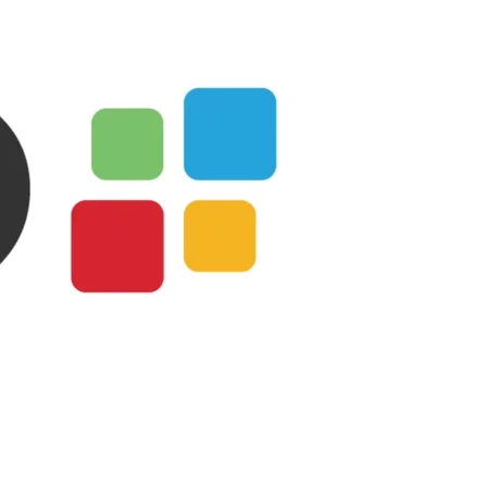
入、
免
費
方
案
與
CRM
教
學
設
定
指
南〉