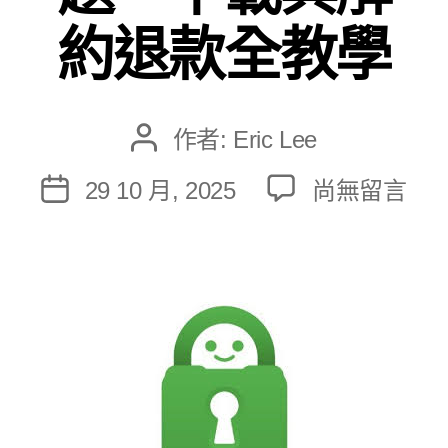
約退款全教學
作者:
Eric Lee
文
章
在
29 10 月, 2025
尚無留言
文
作
〈PIA
章
者
VPN
發
評
佈
測
日
2026:
期
翻
牆