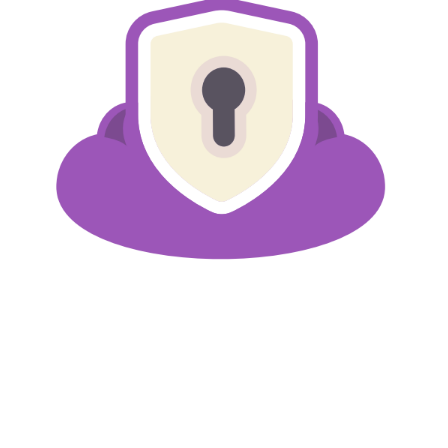
日
中
期
國
翻
牆
實
測、
iOS
版
下
載、
退
款
流