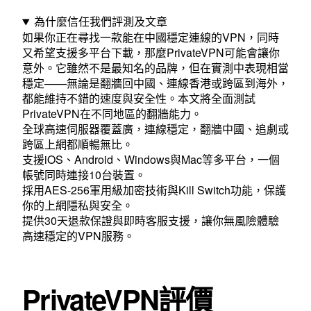
程
為什麼信任我們評測及文章
如果你正在尋找一款能在中國穩定連線的VPN，同時
全
又希望支援多平台下載，那麼PrivateVPN可能會讓你
解
意外。它雖然不是最知名的品牌，但在實測中表現相當
穩定——無論是翻牆回中國、連線香港或跨區到海外，
析〉
都能維持不錯的速度與安全性。本文將全面測試
PrivateVPN在不同地區的翻牆能力。
中
全球高速伺服器覆蓋廣，連線穩定，翻牆中國、追劇或
跨區上網都順暢無比。
支援iOS、Android、Windows與Mac等多平台，一個
帳號同時連接10台裝置。
採用AES-256軍用級加密技術與Kill Switch功能，保護
你的上網隱私與安全。
提供30天退款保證與即時客服支援，讓你無風險體驗
高速穩定的VPN服務。
PrivateVPN評價