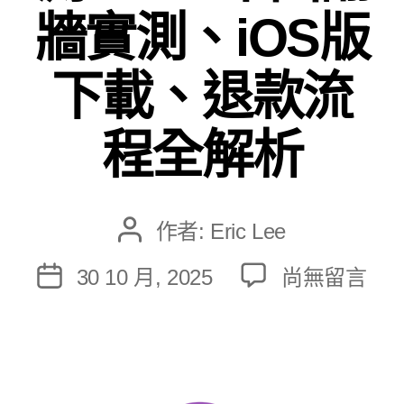
牆實測、iOS版
關於
下載、退款流
程全解析
作者:
Eric Lee
文
章
在
30 10 月, 2025
尚無留言
文
作
〈PrivateVP
章
者
評
發
測
佈
2026: