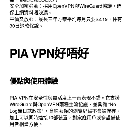
下
安全加密強勁：採用OpenVPN與WireGuard協議，確
保上網資料唔洩漏。
載
平價又放心：最長三年方案平均每月只要$2.19，仲有
與
30日退款保證。
解
約
PIA VPN好唔好
退
款
全
優點與使用體驗
教
PIA VPN在安全性與靈活度上一直表現不錯。它支援
學〉
WireGuard與OpenVPN兩種主流協議，並具備 “No-
中
Log無日誌政策” ，意味著你的瀏覽紀錄不會被儲存。
加上可以同時連接10部裝置，對家庭用戶或多設備使
用者相當方便。