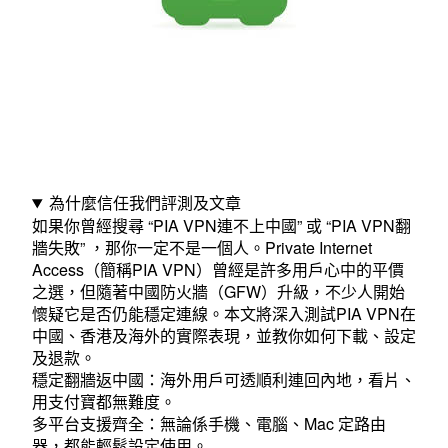
中
國
大
陸
實
測、
為什麼信任我們評測及文章
解
如果你曾經搜尋 “PIA VPN連不上中國” 或 “PIA VPN翻
牆失敗” ，那你一定不是一個人。Private Internet
決
Access（簡稱PIA VPN）曾經是許多用戶心中的平價
連
之選，但隨著中國防火牆（GFW）升級，不少人開始
懷疑它是否仍能穩定連線。本文將深入測試PIA VPN在
不
中國、香港及海外的實際表現，並教你如何下載、設定
上
及退款。
穩定翻牆返中國：海外用戶可透順利連回內地，看片、
問
用支付寶都無難度。
多平台支援齊全：無論係手機、電腦、Mac 定路由
題、
器，都能輕鬆設定使用。