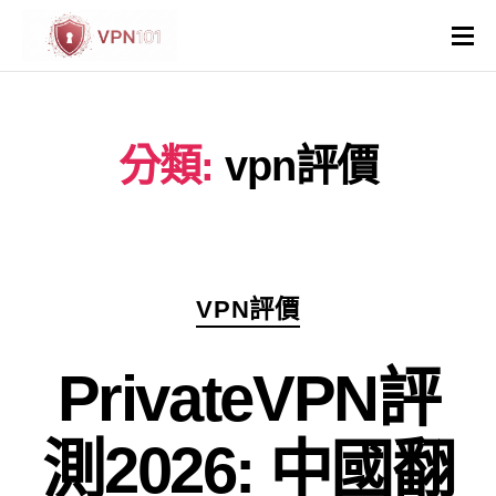
VPN評價
分類:
vpn評價
VPN比較
VPN解鎖網站
VPN操作系統和裝置
分
VPN評價
類
國家與地區
PrivateVPN評
其他
測2026: 中國翻
虛擬主機