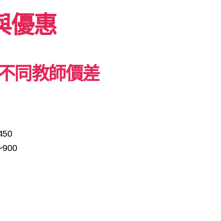
案與優惠
不同教師價差
450
900