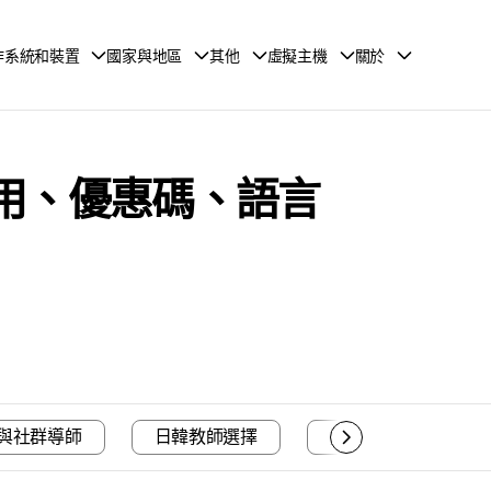
作系統和裝置
國家與地區
其他
虛擬主機
關於
費費用、優惠碼、語言
與社群導師
日韓教師選擇
適合的老師