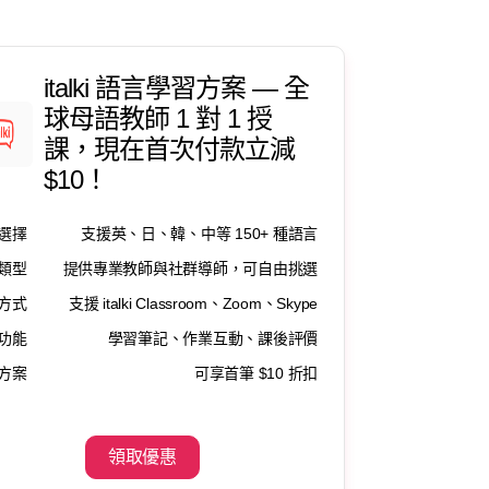
italki 語言學習方案 — 全
球母語教師 1 對 1 授
課，現在首次付款立減
$10！
選擇
支援英、日、韓、中等 150+ 種語言
類型
提供專業教師與社群導師，可自由挑選
方式
支援 italki Classroom、Zoom、Skype
功能
學習筆記、作業互動、課後評價
方案
可享首筆 $10 折扣
領取優惠