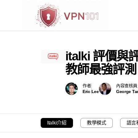
italki 
教師最強評測
作者
內容查核員
Eric Lee
George T
Italki介紹
教學模式
語言